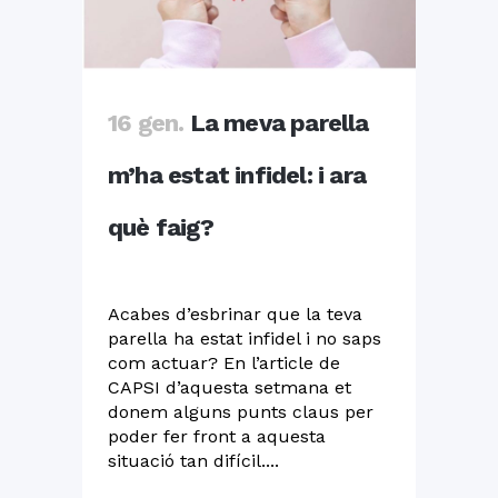
16 gen.
La meva parella
m’ha estat infidel: i ara
què faig?
Acabes d’esbrinar que la teva
parella ha estat infidel i no saps
com actuar? En l’article de
CAPSI d’aquesta setmana et
donem alguns punts claus per
poder fer front a aquesta
situació tan difícil....