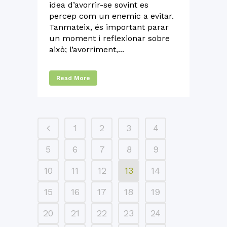
idea d’avorrir-se sovint es
percep com un enemic a evitar.
Tanmateix, és important parar
un moment i reflexionar sobre
això; l’avorriment,...
Read More
1
2
3
4
5
6
7
8
9
10
11
12
13
14
15
16
17
18
19
20
21
22
23
24