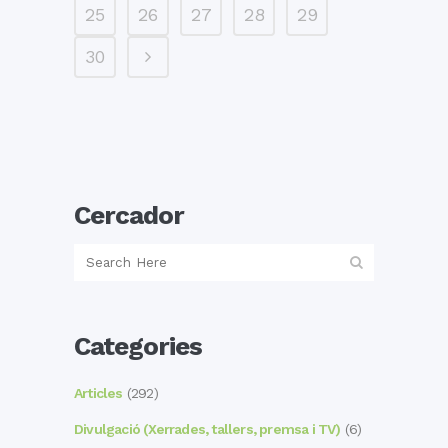
25
26
27
28
29
30
Cercador
Categories
Articles
(292)
Divulgació (Xerrades, tallers, premsa i TV)
(6)