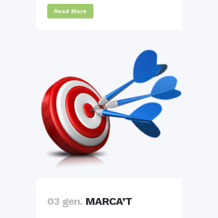
Read More
03 gen.
MARCA’T