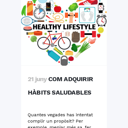
21 juny
COM ADQUIRIR
HÀBITS SALUDABLES
Quantes vegades has intentat
complir un propòsit? Per
exemple, menjar més sa, fer