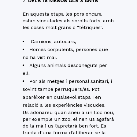
2.
DELS 18 MESOS ALS 3 ANYS
En aquesta etapa les pors encara
estan vinculades als sorolls forts, amb
les coses molt grans o “tètriques”.
Camions, autocars,
Homes corpulents, persones que
no ha vist mai.
Alguns animals desconeguts per
ell.
Por als metges i personal sanitari, i
sovint també perruquers/es. Pot
aparèixer en qualsevol etapa i en
relació a les experiències viscudes.
Us adonareu quan aneu a un lloc nou,
per exemple un zoo, el nen us agafarà
de la mà i us l’apretarà ben fort. Es
tracta d’una forma d’alliberar-se la