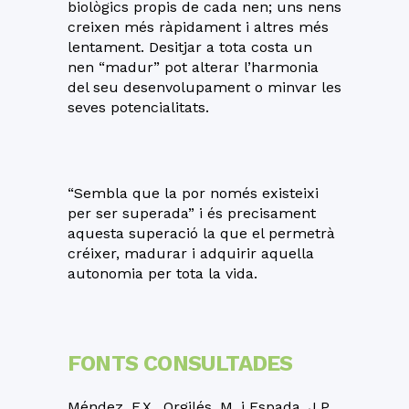
biològics propis de cada nen; uns nens
creixen més ràpidament i altres més
lentament. Desitjar a tota costa un
nen “madur” pot alterar l’harmonia
del seu desenvolupament o minvar les
seves potencialitats.
“Sembla que la por només existeixi
per ser superada” i és precisament
aquesta superació la que el permetrà
créixer, madurar i adquirir aquella
autonomia per tota la vida.
FONTS CONSULTADES
Méndez, F.X., Orgilés, M. i Espada, J.P