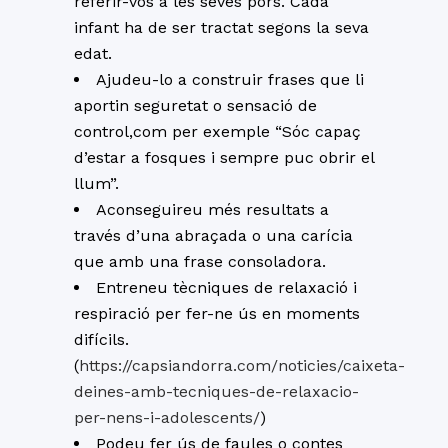
referir-vos a les seves pors. Cada
infant ha de ser tractat segons la seva
edat.
Ajudeu-lo a construir frases que li
aportin seguretat o sensació de
control,com per exemple “Sóc capaç
d’estar a fosques i sempre puc obrir el
llum”.
Aconseguireu més resultats a
través d’una abraçada o una carícia
que amb una frase consoladora.
Entreneu tècniques de relaxació i
respiració per fer-ne ús en moments
difícils.
(
https://capsiandorra.com/noticies/caixeta-
deines-amb-tecniques-de-relaxacio-
per-nens-i-adolescents/
)
Podeu fer ús de faules o contes