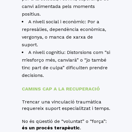
canvi alimentada pels moments
positius.
A nivell social i econòmic: Por a
represàlies, dependència econòmica,
vergonya, o manca de xarxa de
suport.
A nivell cognitiu: Distorsions com “si
m’esforço més, canviarà” o “jo també
tinc part de culpa” dificulten prendre
decisions.
CAMINS CAP A LA RECUPERACIÓ
Trencar una vinculació traumàtica
requereix suport especialitzat i temps.
No és qüestió de “voluntat” o “força”:
és un procés terapèutic
.