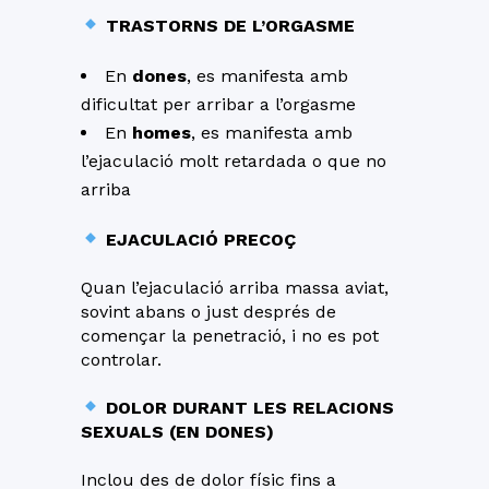
TRASTORNS DE L’ORGASME
En
dones
, es manifesta amb
dificultat per arribar a l’orgasme
En
homes
, es manifesta amb
l’ejaculació molt retardada o que no
arriba
EJACULACIÓ PRECOÇ
Quan l’ejaculació arriba massa aviat,
sovint abans o just després de
començar la penetració, i no es pot
controlar.
DOLOR DURANT LES RELACIONS
SEXUALS (EN DONES)
Inclou des de dolor físic fins a