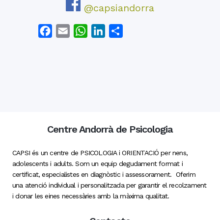
@capsiandorra
Facebook
Email
WhatsApp
LinkedIn
Comparteix
Centre Andorrà de Psicologia
CAPSI és un centre de PSICOLOGIA i ORIENTACIÓ per nens,
adolescents i adults. Som un equip degudament format i
certificat, especialistes en diagnòstic i assessorament. Oferim
una atenció individual i personalitzada per garantir el recolzament
i donar les eines necessàries amb la màxima qualitat.