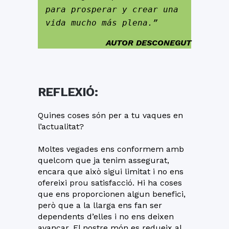
para prosperar y crear una 
vida mucho más plena.”
AUTOR DESCONEGUT
REFLEXIÓ
:
Quines coses són per a tu vaques en
l’actualitat?
Moltes vegades ens conformem amb
quelcom que ja tenim assegurat,
encara que això sigui limitat i no ens
ofereixi prou satisfacció. Hi ha coses
que ens proporcionen algun benefici,
però que a la llarga ens fan ser
dependents d’elles i no ens deixen
avançar. El nostre món es redueix al