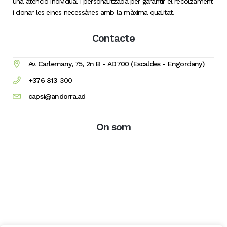
una atenció individual i personalitzada per garantir el recolzament
i donar les eines necessàries amb la màxima qualitat.
Contacte
Av. Carlemany, 75, 2n B - AD700 (Escaldes - Engordany)
+376 813 300
capsi@andorra.ad
On som