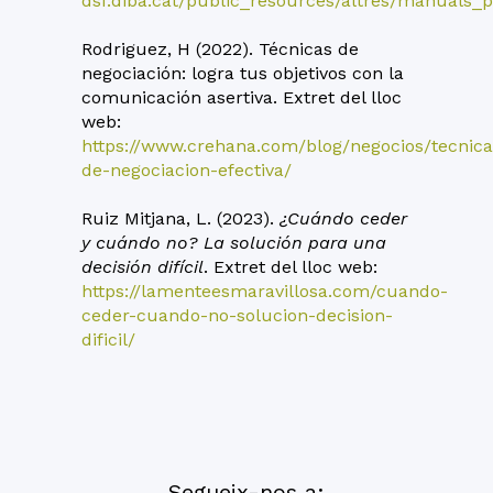
dsf.diba.cat/public_resources/altres/manuals_p
Rodriguez, H (2022). Técnicas de
negociación: logra tus objetivos con la
comunicación asertiva. Extret del lloc
web:
https://www.crehana.com/blog/negocios/tecnica
de-negociacion-efectiva/
Ruiz Mitjana, L. (2023).
¿Cuándo ceder
y cuándo no? La solución para una
decisión difícil
. Extret del lloc web:
https://lamenteesmaravillosa.com/cuando-
ceder-cuando-no-solucion-decision-
dificil/
Segueix-nos a: