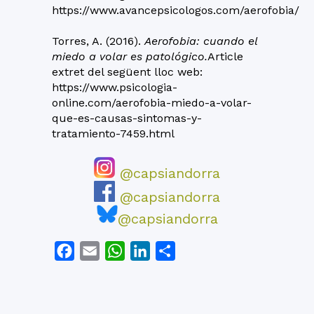
https://www.avancepsicologos.com/aerofobia/
Torres, A. (2016).
Aerofobia: cuando el
miedo a volar es patológico.
Article
extret del següent lloc web:
https://www.psicologia-
online.com/aerofobia-miedo-a-volar-
que-es-causas-sintomas-y-
tratamiento-7459.html
@capsiandorra
@capsiandorra
@capsiandorra
Facebook
Email
WhatsApp
LinkedIn
Comparteix