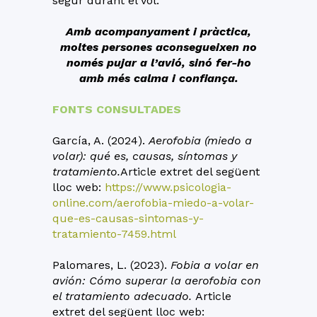
segur durant el vol.
Amb acompanyament i pràctica,
moltes persones aconsegueixen no
només pujar a l’avió, sinó fer-ho
amb més calma i confiança.
FONTS CONSULTADES
García, A. (2024).
Aerofobia (miedo a
volar): qué es, causas, síntomas y
tratamiento.
Article extret del següent
lloc web:
https://www.psicologia-
online.com/aerofobia-miedo-a-volar-
que-es-causas-sintomas-y-
tratamiento-7459.html
Palomares, L. (2023).
Fobia a volar en
avión: Cómo superar la aerofobia con
el tratamiento adecuado.
Article
extret del següent lloc web: