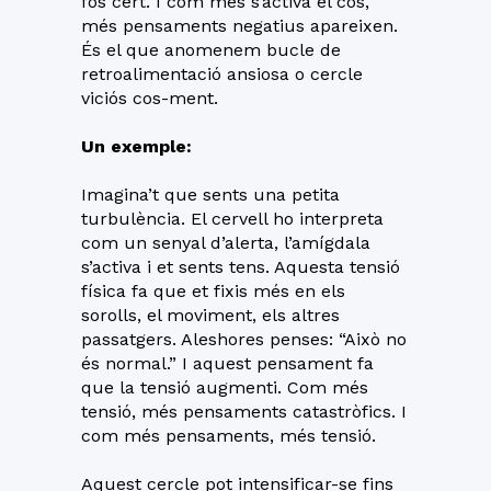
fos cert. I com més s’activa el cos,
més pensaments negatius apareixen.
És el que anomenem bucle de
retroalimentació ansiosa o cercle
viciós cos-ment.
Un exemple:
Imagina’t que sents una petita
turbulència. El cervell ho interpreta
com un senyal d’alerta, l’amígdala
s’activa i et sents tens. Aquesta tensió
física fa que et fixis més en els
sorolls, el moviment, els altres
passatgers. Aleshores penses: “Això no
és normal.” I aquest pensament fa
que la tensió augmenti. Com més
tensió, més pensaments catastròfics. I
com més pensaments, més tensió.
Aquest cercle pot intensificar-se fins