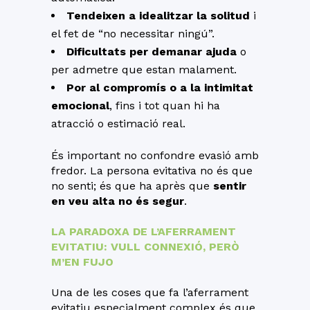
Tendeixen a idealitzar la solitud
i
el fet de “no necessitar ningú”.
Dificultats per demanar ajuda
o
per admetre que estan malament.
Por al compromís o a la intimitat
emocional
, fins i tot quan hi ha
atracció o estimació real.
És important no confondre evasió amb
fredor. La persona evitativa no és que
no senti; és que ha après que
sentir
en veu alta no és segur
.
LA PARADOXA DE L’AFERRAMENT
EVITATIU: VULL CONNEXIÓ, PERÒ
M’EN FUJO
Una de les coses que fa l’aferrament
evitatiu especialment complex és que