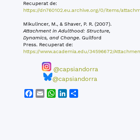
Recuperat de:
https://dn760102.eu.archive.org/0/items/attac
Mikulincer, M., & Shaver, P. R. (2007).
Attachment in Adulthood: Structure,
Dynamics, and Change
. Guilford
Press. Recuperat de:
https://www.academia.edu/34596672/Attachme
@capsiandorra
@capsiandorra
Facebook
Email
WhatsApp
LinkedIn
Comparteix