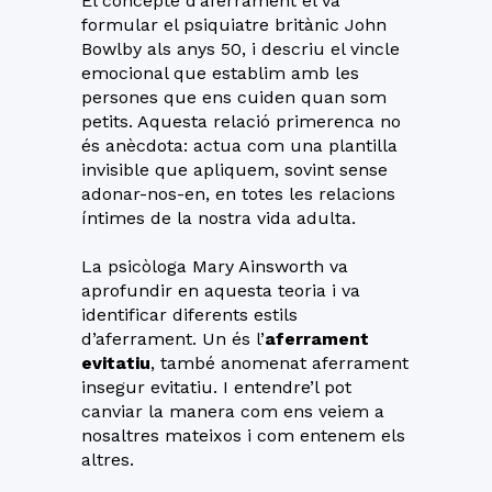
El concepte d’aferrament el va
formular el psiquiatre britànic John
Bowlby als anys 50, i descriu el vincle
emocional que establim amb les
persones que ens cuiden quan som
petits. Aquesta relació primerenca no
és anècdota: actua com una plantilla
invisible que apliquem, sovint sense
adonar-nos-en, en totes les relacions
íntimes de la nostra vida adulta.
La psicòloga Mary Ainsworth va
aprofundir en aquesta teoria i va
identificar diferents estils
d’aferrament. Un és l’
aferrament
evitatiu
, també anomenat aferrament
insegur evitatiu. I entendre’l pot
canviar la manera com ens veiem a
nosaltres mateixos i com entenem els
altres.